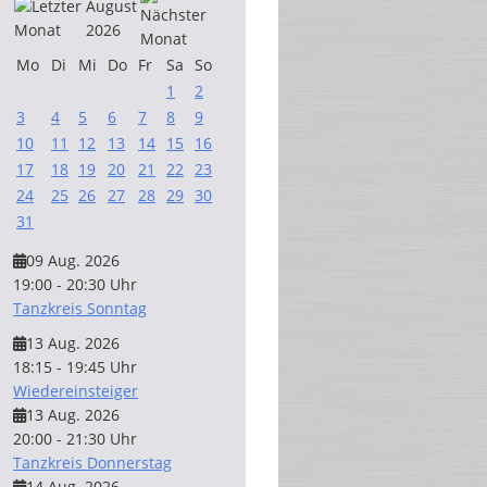
August
2026
Mo
Di
Mi
Do
Fr
Sa
So
1
2
3
4
5
6
7
8
9
10
11
12
13
14
15
16
17
18
19
20
21
22
23
24
25
26
27
28
29
30
31
09 Aug. 2026
19:00 - 20:30 Uhr
Tanzkreis Sonntag
13 Aug. 2026
18:15 - 19:45 Uhr
Wiedereinsteiger
13 Aug. 2026
20:00 - 21:30 Uhr
Tanzkreis Donnerstag
14 Aug. 2026